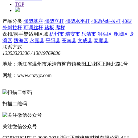
TOP
产品分类
48型基座
48型立杆
48型水平杆
48型内斜拉杆
48型
外斜拉杆
可调丝杆
踏板
爬梯
盘扣/脚手架适用区域
杭州市
瑞安市
乐清市
洞头区
鹿城区
龙
湾区
瓯海区
永嘉县
平阳县
苍南县
文成县
泰顺县
联系方式
13353323336 / 13819769836
地址：浙江省温州市乐清市柳市镇象阳工业区正顺北路1号
网址：www.cnzyjz.com
扫描二维码
关注微信公众号
COPYRIGHT © 2020-2025 浙江正誉建筑材料有限公司 ALL