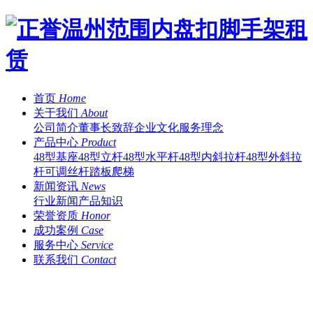
首页
Home
关于我们
About
公司简介
董事长致辞
企业文化
服务理念
产品中心
Product
48型基座
48型立杆
48型水平杆
48型内斜拉杆
48型外斜拉
杆
可调丝杆
踏板
爬梯
新闻资讯
News
行业新闻
产品知识
荣誉资质
Honor
成功案例
Case
服务中心
Service
联系我们
Contact