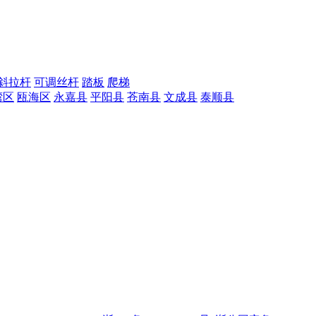
外斜拉杆
可调丝杆
踏板
爬梯
湾区
瓯海区
永嘉县
平阳县
苍南县
文成县
泰顺县