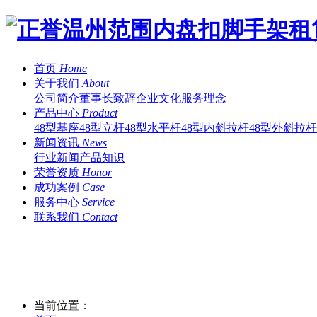
首页
Home
关于我们
About
公司简介
董事长致辞
企业文化
服务理念
产品中心
Product
48型基座
48型立杆
48型水平杆
48型内斜拉杆
48型外斜拉杆
新闻资讯
News
行业新闻
产品知识
荣誉资质
Honor
成功案例
Case
服务中心
Service
联系我们
Contact
当前位置：