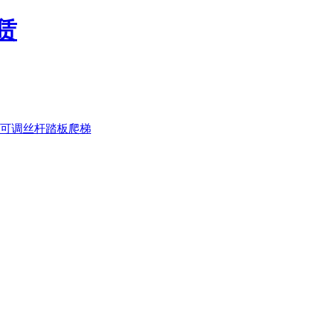
可调丝杆
踏板
爬梯