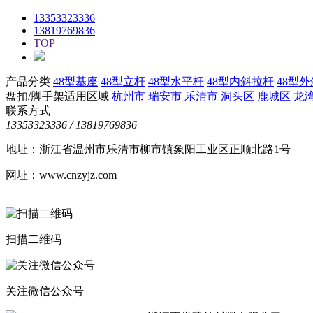
13353323336
13819769836
TOP
产品分类
48型基座
48型立杆
48型水平杆
48型内斜拉杆
48型
盘扣/脚手架适用区域
杭州市
瑞安市
乐清市
洞头区
鹿城区
龙
联系方式
13353323336 / 13819769836
地址：浙江省温州市乐清市柳市镇象阳工业区正顺北路1号
网址：www.cnzyjz.com
扫描二维码
关注微信公众号