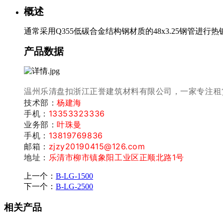
概述
通常采用Q355低碳合金结构钢材质的48x3.25钢管进
产品数据
温州乐清盘扣浙江正誉建筑材料有限公司，一家专注租
技术部：
杨建海
手机：
13353323336
业务部：
叶珠曼
手机：
13819769836
邮箱：
zjzy20190415@126.com
地址：
乐清市柳市镇象阳工业区正顺北路1号
上一个：
B-LG-1500
下一个：
B-LG-2500
相关产品