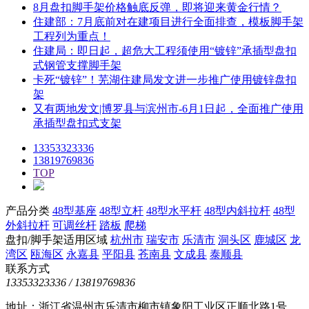
8月盘扣脚手架价格触底反弹，即将迎来黄金行情？
住建部：7月底前对在建项目进行全面排查，模板脚手架
工程列为重点！
住建局：即日起，超危大工程须使用“镀锌”承插型盘扣
式钢管支撑脚手架
卡死“镀锌”！芜湖住建局发文进一步推广使用镀锌盘扣
架
又有两地发文|博罗县与滨州市-6月1日起，全面推广使用
承插型盘扣式支架
13353323336
13819769836
TOP
产品分类
48型基座
48型立杆
48型水平杆
48型内斜拉杆
48型
外斜拉杆
可调丝杆
踏板
爬梯
盘扣/脚手架适用区域
杭州市
瑞安市
乐清市
洞头区
鹿城区
龙
湾区
瓯海区
永嘉县
平阳县
苍南县
文成县
泰顺县
联系方式
13353323336 / 13819769836
地址：浙江省温州市乐清市柳市镇象阳工业区正顺北路1号