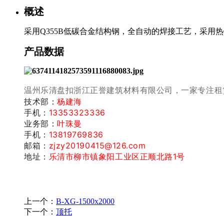
概述
采用Q355B低碳合金结构钢，全自动的焊接工艺，采用
产品数据
温州乐清盘扣浙江正誉建筑材料有限公司，一家专注租
技术部：
杨建海
手机：
13353323336
业务部：
叶珠曼
手机：
13819769836
邮箱：
zjzy20190415@126.com
地址：
乐清市柳市镇象阳工业区正顺北路1号
上一个：
B-XG-1500x2000
下一个：
顶托