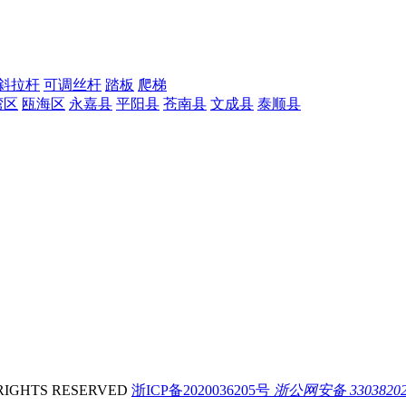
外斜拉杆
可调丝杆
踏板
爬梯
湾区
瓯海区
永嘉县
平阳县
苍南县
文成县
泰顺县
IGHTS RESERVED
浙ICP备2020036205号
浙公网安备 33038202