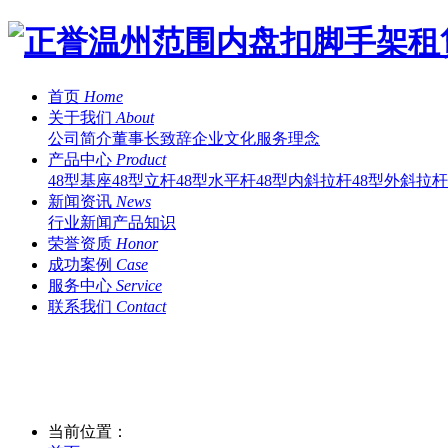
首页
Home
关于我们
About
公司简介
董事长致辞
企业文化
服务理念
产品中心
Product
48型基座
48型立杆
48型水平杆
48型内斜拉杆
48型外斜拉杆
新闻资讯
News
行业新闻
产品知识
荣誉资质
Honor
成功案例
Case
服务中心
Service
联系我们
Contact
当前位置：