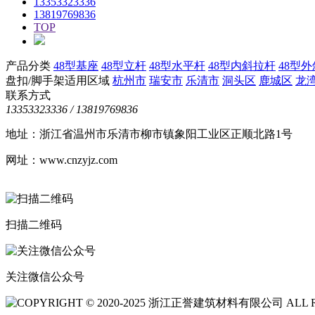
13353323336
13819769836
TOP
产品分类
48型基座
48型立杆
48型水平杆
48型内斜拉杆
48型
盘扣/脚手架适用区域
杭州市
瑞安市
乐清市
洞头区
鹿城区
龙
联系方式
13353323336 / 13819769836
地址：浙江省温州市乐清市柳市镇象阳工业区正顺北路1号
网址：www.cnzyjz.com
扫描二维码
关注微信公众号
COPYRIGHT © 2020-2025 浙江正誉建筑材料有限公司 ALL R