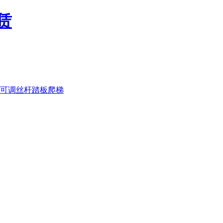
可调丝杆
踏板
爬梯