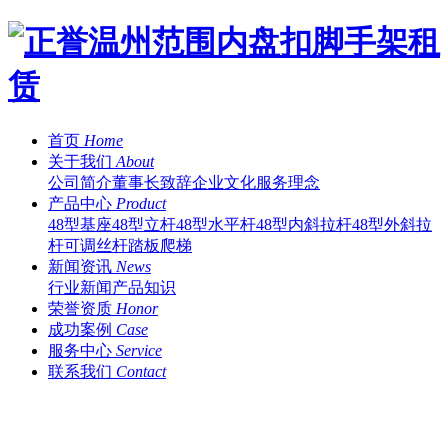
首页
Home
关于我们
About
公司简介
董事长致辞
企业文化
服务理念
产品中心
Product
48型基座
48型立杆
48型水平杆
48型内斜拉杆
48型外斜拉
杆
可调丝杆
踏板
爬梯
新闻资讯
News
行业新闻
产品知识
荣誉资质
Honor
成功案例
Case
服务中心
Service
联系我们
Contact