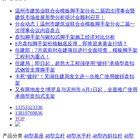
温州市建筑业联合会模板脚手架分会二届四次理事会暨
建筑市场发展形势分析研讨会顺利召开！
分会动态丨温州市建筑业联合会模板脚手架分会二届一
次理事会议内容盘点
盘扣脚手架与碗扣式脚手架施工经济对比分析
8月盘扣脚手架价格触底反弹，即将迎来黄金行情？
住建部：7月底前对在建项目进行全面排查，模板脚手架
工程列为重点！
住建局：即日起，超危大工程须使用“镀锌”承插型盘扣
式钢管支撑脚手架
卡死“镀锌”！芜湖住建局发文进一步推广使用镀锌盘扣
架
又有两地发文|博罗县与滨州市-6月1日起，全面推广使用
承插型盘扣式支架
13353323336
13819769836
TOP
产品分类
48型基座
48型立杆
48型水平杆
48型内斜拉杆
48型