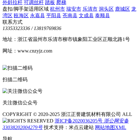
外斜拉杆
可调丝杆
踏板
爬梯
盘扣/脚手架适用区域
杭州市
瑞安市
乐清市
洞头区
鹿城区
龙
湾区
瓯海区
永嘉县
平阳县
苍南县
文成县
泰顺县
联系方式
13353323336 / 13819769836
地址：浙江省温州市乐清市柳市镇象阳工业区正顺北路1号
网址：www.cnzyjz.com
扫描二维码
关注微信公众号
COPYRIGHT © 2020-2025 浙江正誉建筑材料有限公司 ALL
RIGHTS RESERVED
浙ICP备2020036205号
浙公网安备
33038202004279号
技术支持：米点云建站
网站地图XML
导航