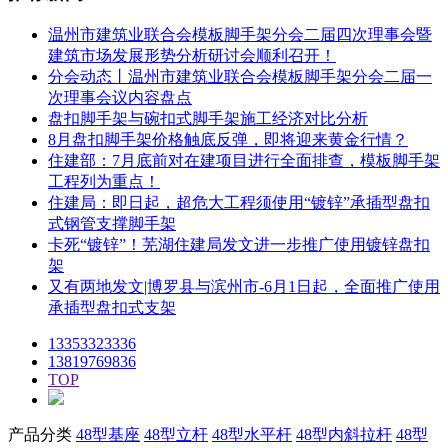
温州市建筑业联合会模板脚手架分会二届四次理事会暨
建筑市场发展形势分析研讨会顺利召开！
分会动态丨温州市建筑业联合会模板脚手架分会二届一
次理事会议内容盘点
盘扣脚手架与碗扣式脚手架施工经济对比分析
8月盘扣脚手架价格触底反弹，即将迎来黄金行情？
住建部：7月底前对在建项目进行全面排查，模板脚手架
工程列为重点！
住建局：即日起，超危大工程须使用“镀锌”承插型盘扣
式钢管支撑脚手架
卡死“镀锌”！芜湖住建局发文进一步推广使用镀锌盘扣
架
又有两地发文|博罗县与滨州市-6月1日起，全面推广使用
承插型盘扣式支架
13353323336
13819769836
TOP
产品分类
48型基座
48型立杆
48型水平杆
48型内斜拉杆
48型