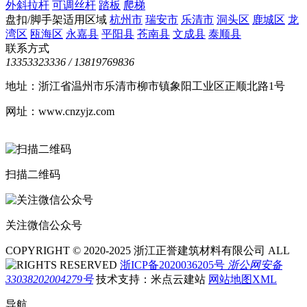
外斜拉杆
可调丝杆
踏板
爬梯
盘扣/脚手架适用区域
杭州市
瑞安市
乐清市
洞头区
鹿城区
龙
湾区
瓯海区
永嘉县
平阳县
苍南县
文成县
泰顺县
联系方式
13353323336 / 13819769836
地址：浙江省温州市乐清市柳市镇象阳工业区正顺北路1号
网址：www.cnzyjz.com
扫描二维码
关注微信公众号
COPYRIGHT © 2020-2025 浙江正誉建筑材料有限公司 ALL
RIGHTS RESERVED
浙ICP备2020036205号
浙公网安备
33038202004279号
技术支持：米点云建站
网站地图XML
导航