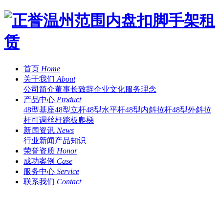
首页
Home
关于我们
About
公司简介
董事长致辞
企业文化
服务理念
产品中心
Product
48型基座
48型立杆
48型水平杆
48型内斜拉杆
48型外斜拉
杆
可调丝杆
踏板
爬梯
新闻资讯
News
行业新闻
产品知识
荣誉资质
Honor
成功案例
Case
服务中心
Service
联系我们
Contact